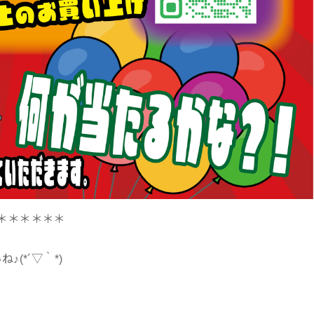
＊＊＊＊＊＊
(*´▽｀*)