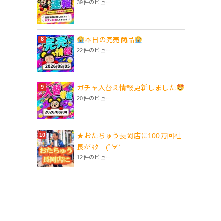
39件のビュー
本日の完売商品
22件のビュー
ガチャ入替え情報更新しました
20件のビュー
★おたちゅう長岡店に100万回社
長がｷﾀ━(ﾟ∀ﾟ...
12件のビュー