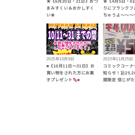
★《6月20日・21日》おつ
★《4月5日・6
まみすくい＆おかしすく
りにフランクフ
い★
ちゃうよ〜〜〜
2025年10月9日
2023年11月25日
■《10月11日～31日》お
コミックコーナ
買い物をされた方にお菓
知らせ！
25.
子プレゼント
■
間限定 信じが