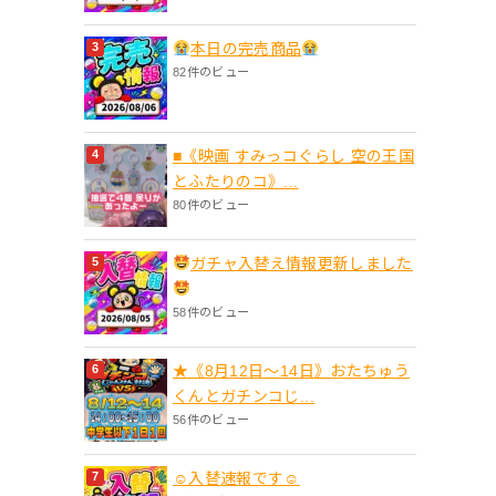
本日の完売商品
82件のビュー
■《映画 すみっコぐらし 空の王国
とふたりのコ》...
80件のビュー
ガチャ入替え情報更新しました
58件のビュー
★《8月12日～14日》おたちゅう
くんとガチンコじ...
56件のビュー
☺入替速報です☺