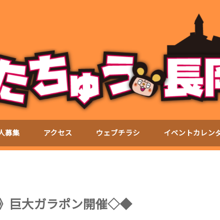
人募集
アクセス
ウェブチラシ
イベントカレン
催》巨大ガラポン開催◇◆