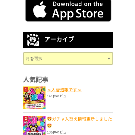
アーカイブ
人気記事
☺入替速報です☺
141件のビュー
ガチャ入替え情報更新しました
135件のビュー