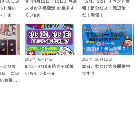
日》久しぶ
★《4月12日・13日》今週
【2/1、2/2】イベント情
ルト焼い
末はお子様限定 お菓子す
報！節分だよ！鬼退治
〜！★
くい‼★
だ！開催！
2024年6月14日
2024年10月12日
ーよりお
6/15・6/16★焼きそば焼
本日、わなげ大会開催中
26日 二日
いちゃうよ～★
です
たいお得…