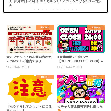
対決
【7/27～8/31】
うちわスタンプラリー2026開催
☆
1
2
3
4
5
6
7
8
9
10
11
12
お知らせ
お知らせ
■営業時間のお知らせ
★カプセルトイのお問い合わせ
【OPEN10:00 CLOSE24:00】■
についてのご案内です★
2026年2月20日
2026年6月6日
お知らせ
ガチャ
【なりすましアカウントにご注
ガチャ入替え情報更新しました
意ください】