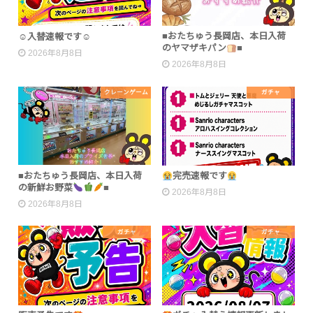
■おたちゅう長岡店、本日入荷
☺入替速報です☺
のヤマザキパン
■
2026年8月8日
2026年8月8日
クレーンゲーム
ガチャ
■おたちゅう長岡店、本日入荷
完売速報です
の新鮮お野菜
■
2026年8月8日
2026年8月8日
ガチャ
ガチャ