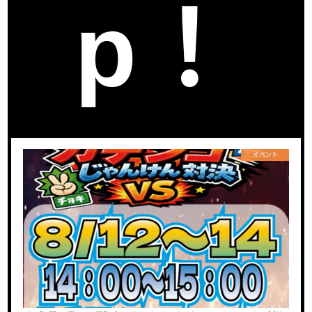
p！
ト
イベント