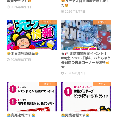
販売予告です
ガチャ入替え情報更新しまし
た
2026年8月7日
2026年8月7日
ガチャ
イベント
本日の完売商品
★
お盆期間限定イベント！
8/8(土)〜8/16(日)は、おたちゅう
2026年8月7日
長岡店の古着コーナーがお得
★
2026年8月7日
ガチャ
ガチャ
完売速報です
完売速報です