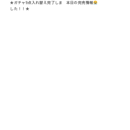
★ガチャ9点入れ替え完了しま
本日の完売情報
した！！★