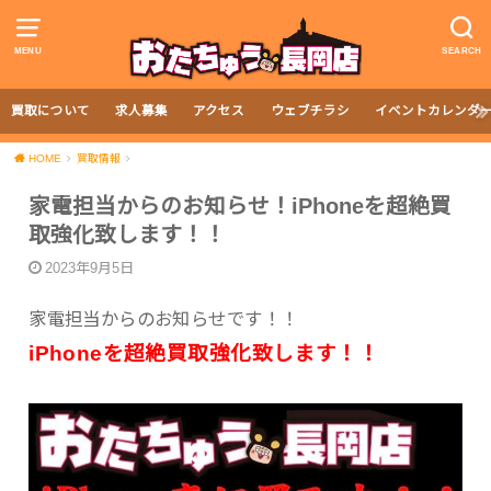
MENU
SEARCH
買取について
求人募集
アクセス
ウェブチラシ
イベントカレンダ
HOME
買取情報
家電担当からのお知らせ！iPhoneを超絶買
取強化致します！！
2023年9月5日
家電担当からのお知らせです！！
iPhoneを超絶買取強化致します！！