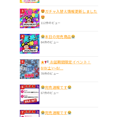
ガチャ入替え情報更新しました
112件のビュー
本日の完売商品
84件のビュー
★
お盆期間限定イベント！
8/8(土)〜8/...
78件のビュー
完売速報です
67件のビュー
完売速報です