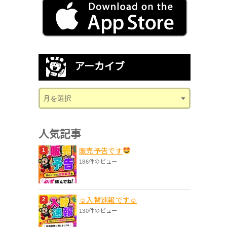
アーカイブ
人気記事
販売予告です
186件のビュー
☺入替速報です☺
130件のビュー