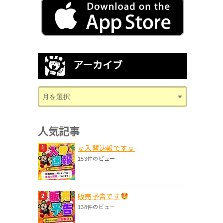
アーカイブ
人気記事
☺入替速報です☺
153件のビュー
販売予告です
138件のビュー