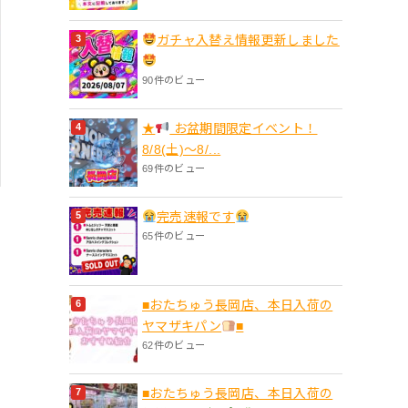
ガチャ入替え情報更新しました
90件のビュー
★
お盆期間限定イベント！
8/8(土)〜8/...
69件のビュー
完売速報です
65件のビュー
■おたちゅう長岡店、本日入荷の
ヤマザキパン
■
62件のビュー
■おたちゅう長岡店、本日入荷の