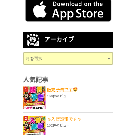
アーカイブ
人気記事
販売予告です
168件のビュー
☺入替速報です☺
102件のビュー