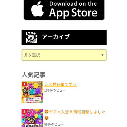
アーカイブ
人気記事
☺入替速報です☺
158件のビュー
ガチャ入替え情報更新しました
98件のビュー