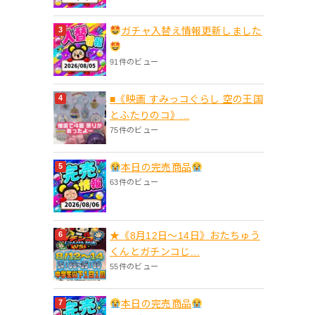
ガチャ入替え情報更新しました
91件のビュー
■《映画 すみっコぐらし 空の王国
とふたりのコ》...
75件のビュー
本日の完売商品
63件のビュー
★《8月12日～14日》おたちゅう
くんとガチンコじ...
55件のビュー
本日の完売商品