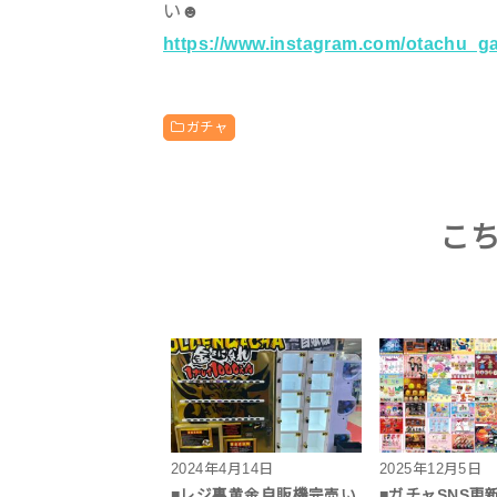
い☻
https://www.instagram.com/otachu_g
ガチャ
こ
2024年4月14日
2025年12月5日
■レジ裏黄金自販機完売い
■ガチャSNS更