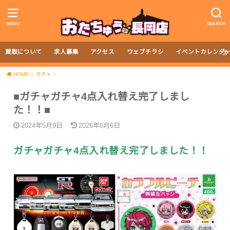
MENU
SEARCH
買取について
求人募集
アクセス
ウェブチラシ
イベントカレンダ
HOME
ガチャ
■ガチャガチャ4点入れ替え完了しまし
た！！■
2024年5月9日
2026年6月6日
ガチャガチャ4点入れ替え完了しました！！