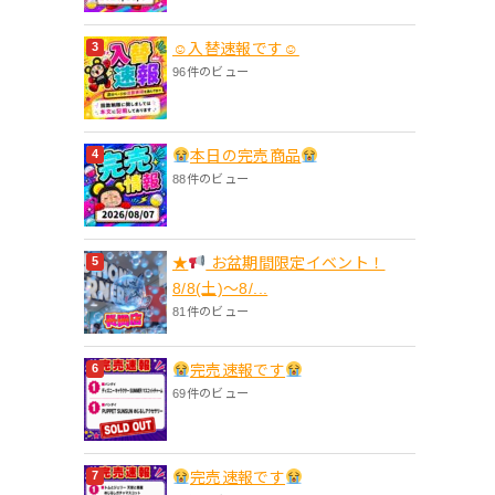
☺入替速報です☺
96件のビュー
本日の完売商品
88件のビュー
★
お盆期間限定イベント！
8/8(土)〜8/...
81件のビュー
完売速報です
69件のビュー
完売速報です