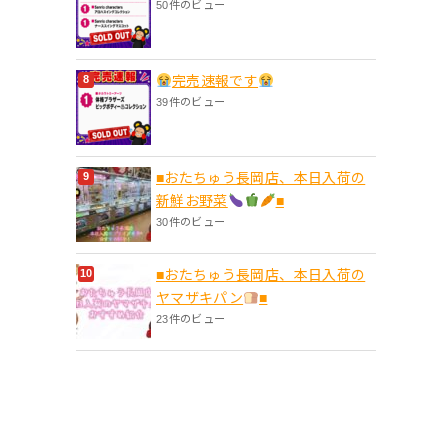
50件のビュー
完売速報です
39件のビュー
■おたちゅう長岡店、本日入荷の
新鮮お野菜
■
30件のビュー
■おたちゅう長岡店、本日入荷の
ヤマザキパン
■
23件のビュー