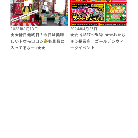
2023年8月13日
2024年4月25日
★★縁日最終日!! 今日は美味
★☆《4/27～5/6》★☆おたち
しいトウモロコシ
も景品に
ゅう長岡店 ゴールデンウィ
入ってるよー♪★★
ークイベント…