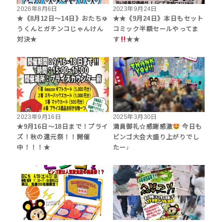
2026年8月6日
2023年9月24日
★《8月12日～14日》おたちゅ
★★《9月24日》本日もセット
うくんとガチンコじゃんけん
コミック半額セールやってま
対決★
す
★★
2023年9月16日
2025年3月30日
★9月16日〜18日まで！プライ
満員御礼☆感謝感激
今日も
ズ！秋の還元祭！！開催
ビンゴ大会大盛り上がりでし
中！！！★
たー♪