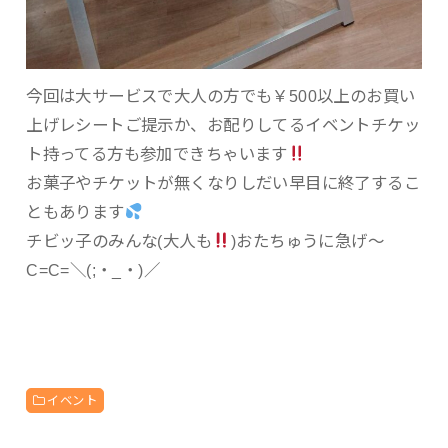
今回は大サービスで大人の方でも￥500以上のお買い
上げレシートご提示か、お配りしてるイベントチケッ
ト持ってる方も参加できちゃいます
お菓子やチケットが無くなりしだい早目に終了するこ
ともあります
チビッ子のみんな(大人も
)おたちゅうに急げ～
C=C=＼(;・_・)／
イベント