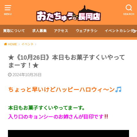
MENU
SEARCH
買取について
求人募集
アクセス
ウェブチラシ
イベントカレンダ
HOME
イベント
★《10月26日》本日もお菓子すくいやって
まーす！★
2024年10月26日
ちょっと早いけどハッピーハロウィ～ン
本日もお菓子すくいやってまーす。
入り口のキョンシーのお姉さんが目印です