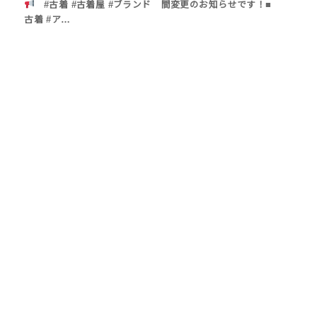
#古着 #古着屋 #ブランド
間変更のお知らせです！■
古着 #ア…