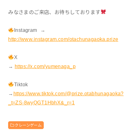
みなさまのご来店、お待ちしております
Instagram →
http://www.instagram.com/otachunagaoka.prize
X
→
https://x.com/yumenaga_p
Tiktok
→
https://www.tiktok.com/@prize.otabhunagaoka?
_t=ZS-8wyQGT1HbhX&_r=1
クレーンゲーム