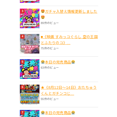
ガチャ入替え情報更新しました
89件のビュー
■《映画 すみっコぐらし 空の王国
とふたりのコ》...
75件のビュー
本日の完売商品
63件のビュー
★《8月12日～14日》おたちゅう
くんとガチンコじ...
55件のビュー
本日の完売商品