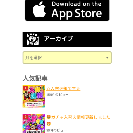
アーカイブ
人気記事
☺入替速報です☺
159件のビュー
ガチャ入替え情報更新しました
99件のビュー