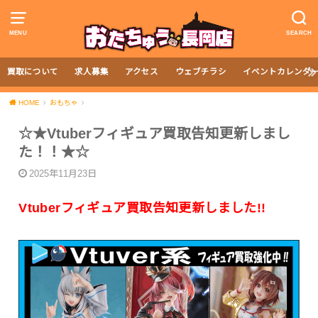
MENU
SEARCH
買取について
求人募集
アクセス
ウェブチラシ
イベントカレンダ
HOME
おもちゃ
☆★Vtuberフィギュア買取告知更新しまし
た！！★☆
2025年11月23日
Vtuberフィギュア買取告知更新しました!!