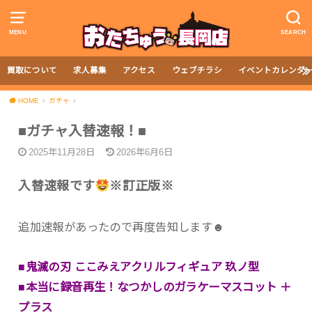
MENU
SEARCH
買取について
求人募集
アクセス
ウェブチラシ
イベントカレンダ
HOME
ガチャ
■ガチャ入替速報！■
2025年11月28日
2026年6月6日
入替速報です
※訂正版※
追加速報があったので再度告知します☻
■鬼滅の刃 ここみえアクリルフィギュア 玖ノ型
■本当に録音再生！なつかしのガラケーマスコット ＋
プラス