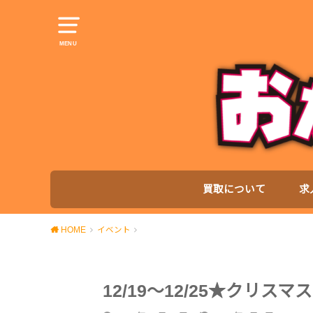
MENU
買取について
求
HOME
イベント
12/19～12/25★クリ