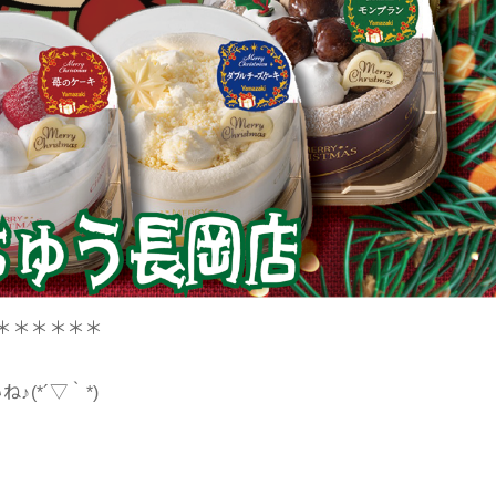
＊＊＊＊＊＊
(*´▽｀*)