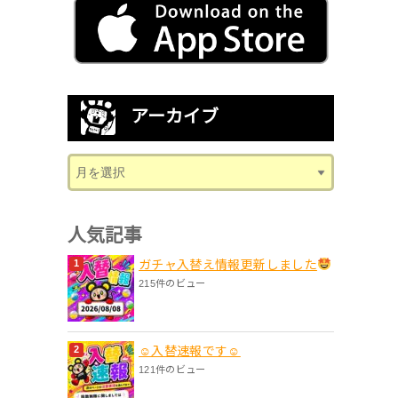
アーカイブ
人気記事
ガチャ入替え情報更新しました
215件のビュー
☺入替速報です☺
121件のビュー